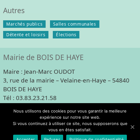
Autres
Marchés publics
Salles communales
Détente et loisirs
Élections
Mairie de BOIS DE HAYE
Maire : Jean-Marc OUDOT
3, rue de la mairie – Velaine-en-Haye – 54840
BOIS DE HAYE
Tél : 03.83.23.21.58
mairie@bois-de-haye.fr
Nous utilisons des cookies pour vous garantir la meilleure
Contacts
Mentions légales
expérience sur notre site web.
Si vous continuez à utiliser ce site, nous supposerons que
vous en êtes satisfait.
© Bois de Haye - 2026
Accepter
Refuser
Politique de confidentialité