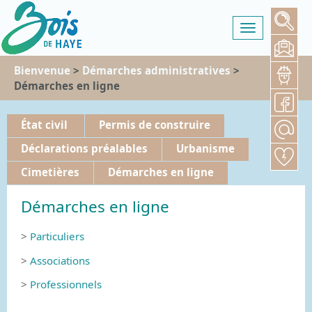
Toggle
navigation
Bienvenue
>
Démarches administratives
>
Démarches en ligne
État civil
Permis de construire
Déclarations préalables
Urbanisme
Cimetières
Démarches en ligne
Démarches en ligne
>
Particuliers
>
Associations
>
Professionnels