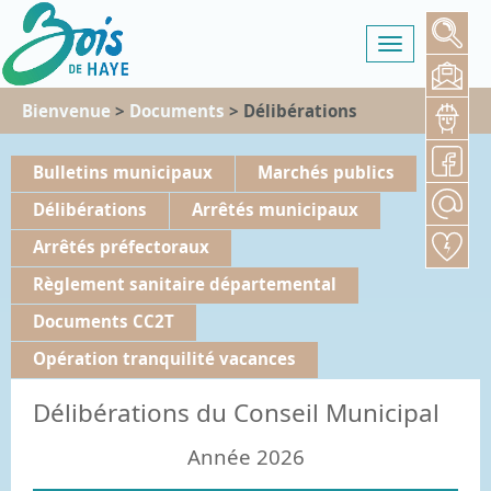
Toggle
navigation
Bienvenue
>
Documents
> Délibérations
Bulletins municipaux
Marchés publics
Délibérations
Arrêtés municipaux
Arrêtés préfectoraux
Règlement sanitaire départemental
Documents CC2T
Opération tranquilité vacances
Délibérations du Conseil Municipal
Année 2026