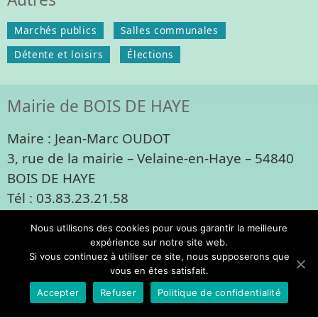
Marchés publics
Salles communales
Détente et loisirs
Élections
Mairie de BOIS DE HAYE
Maire : Jean-Marc OUDOT
3, rue de la mairie – Velaine-en-Haye – 54840
BOIS DE HAYE
Tél : 03.83.23.21.58
mairie@bois-de-haye.fr
Nous utilisons des cookies pour vous garantir la meilleure
Contacts
Mentions légales
expérience sur notre site web.
Si vous continuez à utiliser ce site, nous supposerons que
vous en êtes satisfait.
© Bois de Haye - 2026
Accepter
Refuser
Politique de confidentialité