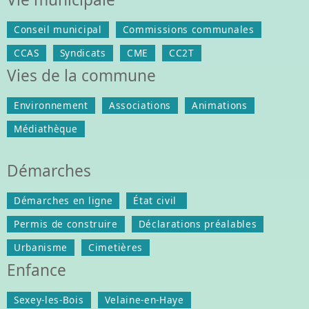
Conseil municipal
Commissions communales
CCAS
Syndicats
CME
CC2T
Vies de la commune
Environnement
Associations
Animations
Médiathèque
Démarches
Démarches en ligne
État civil
Permis de construire
Déclarations préalables
Urbanisme
Cimetières
Enfance
Sexey-les-Bois
Velaine-en-Haye