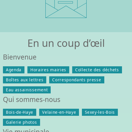
En un coup d’œil
Bienvenue
Agenda
Horaires mairies
Collecte des déchets
Boîtes aux lettres
Correspondants presse
Eau assainissement
Qui sommes-nous
Bois-de-Haye
Velaine-en-Haye
Sexey-les-Bois
Galerie photos
Vie municipale